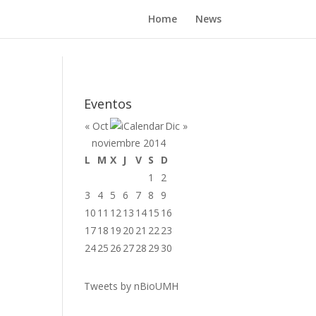
Home
News
Eventos
« Oct
Dic »
noviembre 2014
L
M
X
J
V
S
D
1
2
3
4
5
6
7
8
9
10
11
12
13
14
15
16
17
18
19
20
21
22
23
24
25
26
27
28
29
30
Tweets by nBioUMH